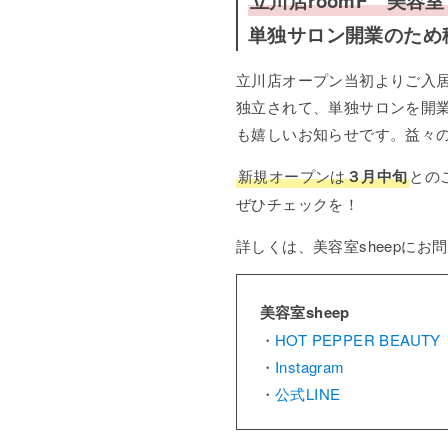
立川店roomF 美容室「
単独サロン開業のため
立川店オープン当初よりご入居くだ
独立されて、単独サロンを開業い
も嬉しいお知らせです。益々
新規オープンは
３月中旬
との
ぜひチェックを！
詳しくは、美容室sheepにお
美容室sheep
・
HOT PEPPER BEAUTY
・
Instagram
・
公式LINE