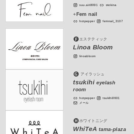
suu.airi8091
stekina
+
Fem nail
hotpepper
femnail_3107
エステティック
Linoa Bloom
linoabloom
アイラッシュ
tsukihi
eyelash
room
hotpepper
tsukihi0601
メール
ホワイトニング
WhiTeA
tama-plaza