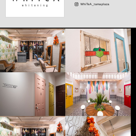
WhiTeA_tamaplaza