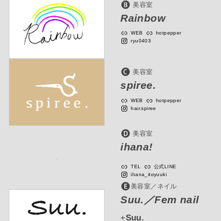
美容室
Rainbow
WEB
hotpepper
ryu0403
美容室
spiree.
WEB
hotpepper
hair.spiree
美容室
ihana!
TEL
公式LINE
ihana_itoyuuki
美容室／ネイル
Suu.／Fem nail
+
Suu.