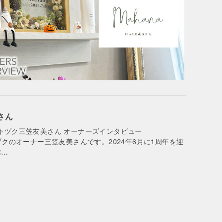
美さん
on Salon キヅク三笠友美さん オーナーズインタビュー
・キヅクのオーナー三笠友美さんです。2024年6月に1周年を迎
業…