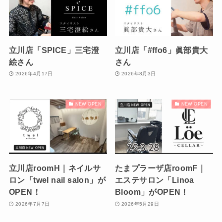
立川店「SPICE」三宅澄
立川店「#ffo6」眞部貴大
絵さん
さん
2026年4月17日
2026年8月3日
NEW OPEN
NEW OPEN
立川店roomH｜ネイルサ
たまプラーザ店roomF｜
ロン「twel nail salon」が
エステサロン「Linoa
OPEN！
Bloom」がOPEN！
2026年7月7日
2026年5月29日